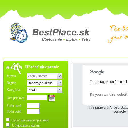
Hľadať ubytovanie
Miesto
This page can't load
Región
Kategória
Oops! Somet
Do you own this websit
Deň príchodu
Počet nocí
This page didn't load Goog
Počet osôb
console f
Zatiaľ neviem deň príchodu
Ubytovanie s akciou