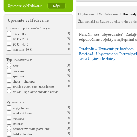
Upresnite vyhľadávanie
Ubytovanie
Vyhľadávanie
Donovaly 
Upresnite vyhľadávanie
Žial, nenašli sa žiadne objekty vyhovujú
Cenové rozpätie
(
osoba / noc
)
(0)
0 € - 10 €
Nenašli ste ubytovanie?
Zadajt
(0)
10 € - 20 €
odporučíme
objekty s najlepšími
(0)
20 € - 40 €
Tatralandia - Ubytovanie pri bazénoch
(0)
viac ako 40 €
Bešeňová - Ubytovanie pri Thermal par
Jasna Ubytovanie Hotely
Typ ubytovania
(0)
hotel
(0)
penzión
(0)
apartmán
(0)
chata – chalupa
(0)
privát s vlast. soc. zariadením
privát – spoločné sociálne zariad.
Vybavenie
(0)
krytý bazén
(0)
vonkajší bazén
(0)
wellness
(0)
internet
(0)
domáce zvieratá povolené
(0)
detské ihrisko