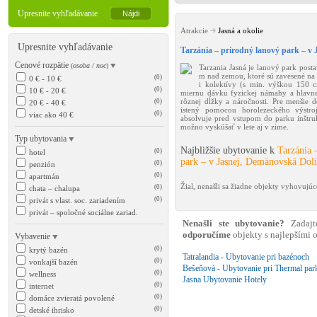
Upresnite vyhľadávanie
Atrakcie
Jasná a okolie
Upresnite vyhľadávanie
Tarzánia – prírodný lanový park – v
Cenové rozpätie
(
osoba / noc
)
Tarzania Jasná je lanový park pos
m nad zemou, ktoré sú zavesené na s
(0)
0 € - 10 €
i kolektívy (s min. výškou 150 c
(0)
10 € - 20 €
miernu dávku fyzickej námahy a hlavne
rôznej dĺžky a náročnosti. Pre menšie de
(0)
20 € - 40 €
istený pomocou horolezeckého výstro
(0)
viac ako 40 €
absolvuje pred vstupom do parku inštruk
možno vyskúšať v lete aj v zime.
Typ ubytovania
Najbližšie ubytovanie k
Tarzánia 
(0)
hotel
park – v Jasnej, Demänovská Dol
(0)
penzión
(0)
apartmán
Žial, nenašli sa žiadne objekty vyhovujú
(0)
chata – chalupa
(0)
privát s vlast. soc. zariadením
privát – spoločné sociálne zariad.
Nenašli ste ubytovanie?
Zadajt
odporučíme
objekty s najlepšími
Vybavenie
(0)
krytý bazén
Tatralandia - Ubytovanie pri bazénoch
(0)
vonkajší bazén
Bešeňová - Ubytovanie pri Thermal par
(0)
wellness
Jasna Ubytovanie Hotely
(0)
internet
(0)
domáce zvieratá povolené
(0)
detské ihrisko