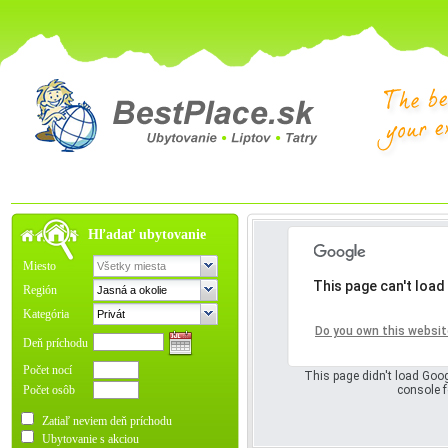
Hľadať ubytovanie
Miesto
This page can't load
Región
Kategória
Oops! Somet
Do you own this websit
Deň príchodu
Počet nocí
This page didn't load Goog
Počet osôb
console f
Zatiaľ neviem deň príchodu
Ubytovanie s akciou