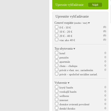
Upresnite vyhľadávanie
Upresnite vyhľadávanie
Cenové rozpätie
(
osoba / noc
)
(0)
0 € - 10 €
(0)
10 € - 20 €
(0)
20 € - 40 €
(0)
viac ako 40 €
Typ ubytovania
()
hotel
()
penzión
()
apartmán
()
chata – chalupa
()
privát s vlast. soc. zariadením
privát – spoločné sociálne zariad.
Vybavenie
()
krytý bazén
()
vonkajší bazén
()
wellness
()
internet
()
domáce zvieratá povolené
()
detské ihrisko