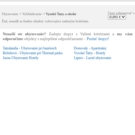
Ceny zobrazovať v
Ubytovanie
Vyhľadávanie
Vysoké Tatry a okolie
Žial, nenašli sa žiadne objekty vyhovujúce zadaným kritériám.
Nenašli ste ubytovanie?
Zadajte dopyt s Vašimi kritériami a
my vám
odporučíme
objekty s najlepšími odporúčaniami –
Poslať dopyt!
Tatralandia - Ubytovanie pri bazénoch
Donovaly - Apartmány
Bešeňová - Ubytovanie pri Thermal parku
Vysoké Tatry - Hotely
Jasna Ubytovanie Hotely
Liptov - Lacné ubytovanie