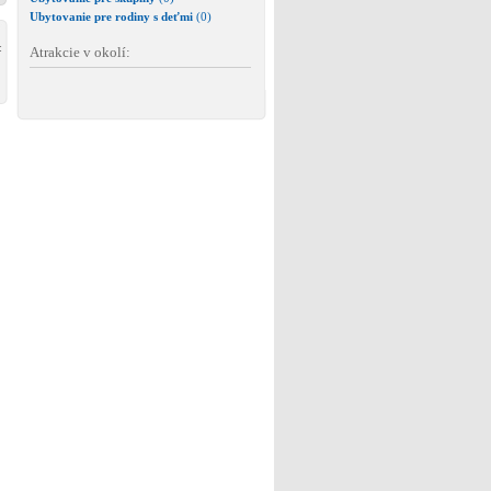
Ubytovanie pre rodiny s deťmi
(0)
:
Atrakcie v okolí: