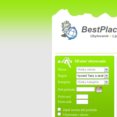
Hľadať ubytovanie
Miesto
Región
Kategória
Deň príchodu
Počet nocí
Počet osôb
Zatiaľ neviem deň príchodu
Ubytovanie s akciou