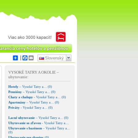
Share
Facebook
Email
VYSOKÉ TATRY A OKOLIE
–
ubytovanie:
Hotely
– Vysoké Tatry a…
(0)
Penzióny
– Vysoké Tatry a…
(0)
Chaty a chalupy
- Vysoké Tatry a…
(0)
Apartmány
– Vysoké Tatry a…
(0)
Priváty
- Vysoké Tatry a…
(0)
Lacné ubytovanie
– Vysoké Tatry a…
(0)
Ubytovanie so zľavou
- Vysoké Tatry a…
Ubytovanie s bazénom
– Vysoké Tatry a…
(0)
Ubytovanie pre skupiny
(0)